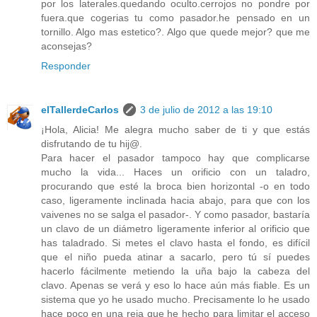
por los laterales.quedando oculto.cerrojos no pondre por
fuera.que cogerias tu como pasador.he pensado en un
tornillo. Algo mas estetico?. Algo que quede mejor? que me
aconsejas?
Responder
elTallerdeCarlos
3 de julio de 2012 a las 19:10
¡Hola, Alicia! Me alegra mucho saber de ti y que estás
disfrutando de tu hij@.
Para hacer el pasador tampoco hay que complicarse
mucho la vida... Haces un orificio con un taladro,
procurando que esté la broca bien horizontal -o en todo
caso, ligeramente inclinada hacia abajo, para que con los
vaivenes no se salga el pasador-. Y como pasador, bastaría
un clavo de un diámetro ligeramente inferior al orificio que
has taladrado. Si metes el clavo hasta el fondo, es difícil
que el niño pueda atinar a sacarlo, pero tú sí puedes
hacerlo fácilmente metiendo la uña bajo la cabeza del
clavo. Apenas se verá y eso lo hace aún más fiable. Es un
sistema que yo he usado mucho. Precisamente lo he usado
hace poco en una reja que he hecho para limitar el acceso